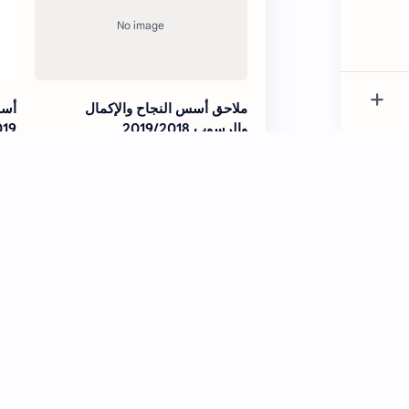
ملاحق أسس النجاح والإكمال
أسس
والرسوب 2019/2018
019
اسئلة مختارة لاختبار الكفاية في اللغة
اسم
العربية وآدابها
الإض